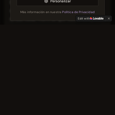
Personalizar
En este punto, Honda suele llevar ventaja
en sistemas de asistencia y electrónica
Más información en nuestra
Política de Privacidad
embarcada, mientras que Suzuki compensa
Edit with
con vehículos compactos, cómodos y de
mantenimiento razonable. La combinación
de ambas estrategias empuja a todo el
sector hacia productos más refinados y
mejor adaptados al uso diario.
Conclusión: una rivalidad que influye, aunque
no lidere el lujo femenino
Suzuki y Honda no protagonizan hoy una
batalla directa por el lujo femenino, pero su
competencia sí moldea el mercado que