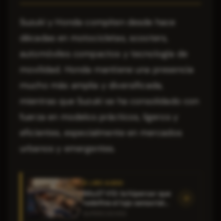
Suzuki y Honda compiten desde hace
décadas en motocicletas, scooters,
automóviles compactos y tecnología de
movilidad. Honda mantiene una presencia
mucho más amplia y diversificada,
mientras que Suzuki se ha consolidado con
fuerza en modelos prácticos, ligeros y
eficientes, especialmente en mercados
urbanos y emergentes.
À LIRE AUSSI
Nilu27 V12: la hipercar que
redefine el lujo sensorial
para conductoras
SUPERCOCHES