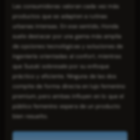
Las consumidoras valoran cada vez más
productos que se adapten a rutinas
urbanas intensas. En ese sentido, Honda
suele destacar por una gama más amplia
de opciones tecnológicas y soluciones de
ingeniería orientadas al confort, mientras
que Suzuki sobresale por su enfoque
práctico y eficiente. Ninguna de las dos
compite de forma directa en lujo femenino
premium, pero ambas influyen en lo que el
público femenino espera de un producto
bien resuelto.