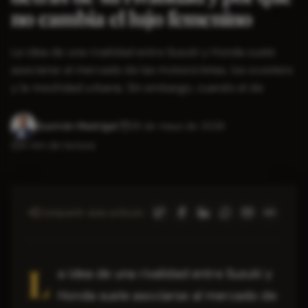
no cambia el lujo femenino
La idea de una rivalidad entre Suzuki y Honda suele
asociarse al mercado de las motocicletas, los scooters
y la movilidad urbana. Sin embargo, cuando el de
Guzmán Madrigal
·
29 de mayo de 2026
·
4
min de lectura
Compartir este artículo
L
a idea de una rivalidad entre Suzuki y
Honda suele asociarse al mercado de