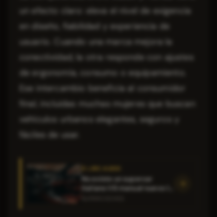
un efecto claro: eleva el nivel de exigencia
en diseño, fiabilidad y experiencia de
usuario. Cuando una marca mejora la
conectividad, la otra responde con ajustes
de ergonomía, consumo o equipamiento.
Ese intercambio beneficia al consumidor
final, incluidas muchas mujeres que buscan
vehículos urbanos elegantes, seguros y
fáciles de usar.
À LIRE AUSSI
No existe un supercar
italiano V8 manual nuevo: la
realidad del mercado
SUPERCOCHES
actual