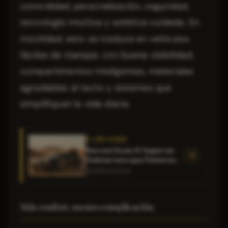
comodidad, personalización, seguridad,
tecnología intuitiva y estética cuidada. En
movilidad, esto se traduce en vehículos
fáciles de manejar, con buena visibilidad,
compartimentos inteligentes, materiales
agradables al tacto y sistemas que
simplifiquen la vida diaria.
À LIRE AUSSI
Rezvani Dune: El Supercar
Todoterreno que Potencia
tu Estilo Audaz y Sesiones
SUPERCOCHES
Fotográficas Inolvidables
Más confort, menos complicación