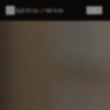
MÁQUINAS
&
MUSAS
COLECCIONES
ESTILO DE VIDA
EVENTOS
SESIONES FOTOGRÁFICAS
SUPERCOCHES
UNCATEGORIZED
EXPLORAR