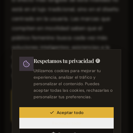
está en el lujo tradicional, sino en el diseño
centrado en la usuaria. Las marcas que
compiten en movilidad saben que el
público femenino busca cada vez más
soluciones inteligentes: asistencias a la
conducción, mandos simples, espacios
Respetamos tu privacidad 🍪
bien aprovechados y acabados que
Utilizamos cookies para mejorar tu
transmitan calidad.
experiencia, analizar el tráfico y
personalizar el contenido. Puedes
aceptar todas las cookies, rechazarlas o
À LIRE AUSSI
personalizar tus preferencias.
Lamborghini Revuelto:
Elegancia, Potencia y el
Aceptar todo
Estilo de Vida Femenino en
ESTILO DE VIDA
Fotografías de Moda
Rechazar todo