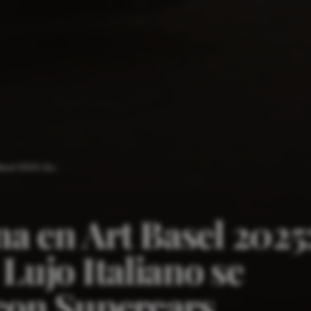
Villa Zegna en Art Basel 2025: Donde el Lujo Italiano se Fusiona con Supercars Exclusivos
na en Art Basel 2025
Lujo Italiano se
con Supercars